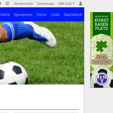
Vereinsseite
Downloads
WM 2026
stätte
Sponsoren
Fotos
Links
Gästebuch