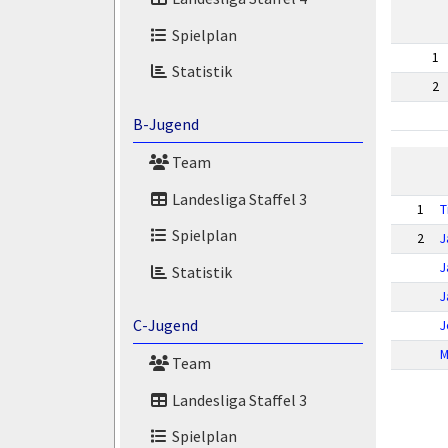
Spielplan
1
Statistik
2
B-Jugend
Team
Landesliga Staffel 3
1
T
Spielplan
2
J
J
Statistik
J
C-Jugend
J
M
Team
Landesliga Staffel 3
Spielplan