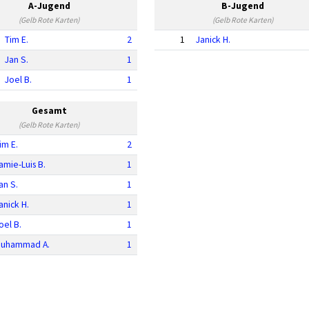
A-Jugend
B-Jugend
(Gelb Rote Karten)
(Gelb Rote Karten)
Tim E.
2
1
Janick H.
Jan S.
1
Joel B.
1
Gesamt
(Gelb Rote Karten)
im E.
2
amie-Luis B.
1
an S.
1
anick H.
1
oel B.
1
uhammad A.
1