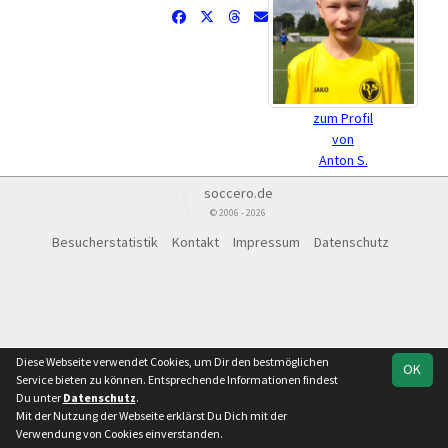
zum Profil
von
Anton S.
soccero.de
© 2006 - 2026
Besucherstatistik
Kontakt
Impressum
Datenschutz
Diese Webseite verwendet Cookies, um Dir den bestmöglichen
OK
Service bieten zu können. Entsprechende Informationen findest
Du unter
Datenschutz
.
Mit der Nutzung der Webseite erklärst Du Dich mit der
Verwendung von Cookies einverstanden.