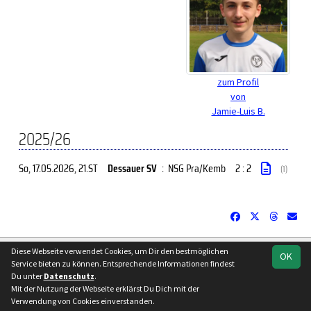
zum Profil
von
Jamie-Luis B.
2025/26
So, 17.05.2026
, 21.ST
Dessauer SV
:
NSG Pra/Kemb
2 : 2
(1)
soccero.de
Diese Webseite verwendet Cookies, um Dir den bestmöglichen
OK
Service bieten zu können. Entsprechende Informationen findest
© 2006 - 2026
Du unter
Datenschutz
.
Besucherstatistik
Kontakt
Impressum
Datenschutz
Mit der Nutzung der Webseite erklärst Du Dich mit der
Verwendung von Cookies einverstanden.