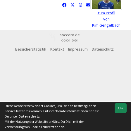
zum Profil
von
Kim Gengelbach
soccero.de
© 2006 - 2026
Besucherstatistik
Kontakt
Impressum
Datenschutz
Diese Webseite verwendet Cookies, um Dir den bestmöglichen
OK
Service bieten zu können. Entsprechende Informationen findest
Du unter
Datenschutz
.
Mit der Nutzung der Webseite erklärst Du Dich mit der
Verwendung von Cookies einverstanden.