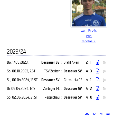
zum Profil
von
Nicolas Z.
2023/24
Do, 17.08.2023
,
Dessauer SV
:
Stahl Aken
2 : 1
(1)
So, 08.10.2023
, 7.ST
TSV Zerbst
:
Dessauer SV
4 : 3
(1)
Sa, 06.04.2024
, 15.ST
Dessauer SV
:
Germania 03
4 : 1
(1)
Di, 09.04.2024
, 12.ST
Zörbiger FC
:
Dessauer SV
5 : 2
(1)
So, 02.06.2024
, 21.ST
Reppichau
:
Dessauer SV
4 : 0
(1)