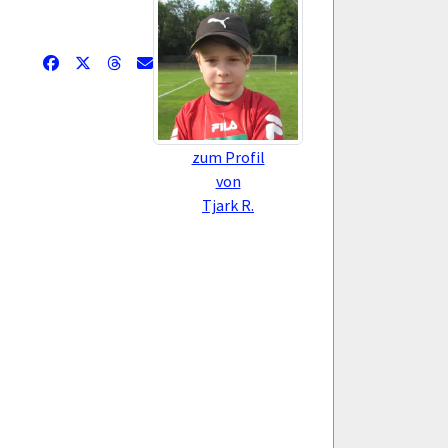
zum Profil
von
Tjark R.