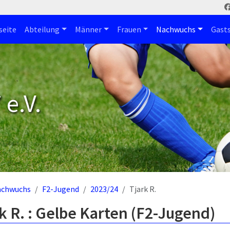
seite
Abteilung
Männer
Frauen
Nachwuchs
Gast
e.V.
achwuchs
F2-Jugend
2023/24
Tjark R.
k R. : Gelbe Karten (F2-Jugend)