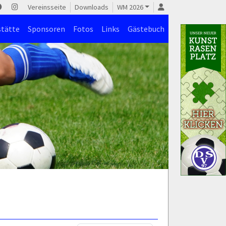
Vereinsseite
Downloads
WM 2026
stätte
Sponsoren
Fotos
Links
Gästebuch