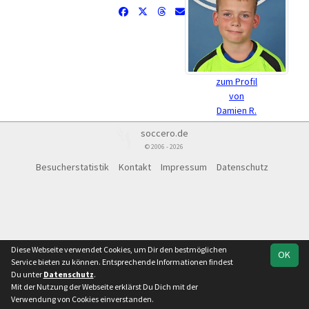
zum Profil
von
Damien R.
soccero.de
© 2006 - 2026
Besucherstatistik
Kontakt
Impressum
Datenschutz
Diese Webseite verwendet Cookies, um Dir den bestmöglichen
OK
Service bieten zu können. Entsprechende Informationen findest
Du unter
Datenschutz
.
Mit der Nutzung der Webseite erklärst Du Dich mit der
Verwendung von Cookies einverstanden.