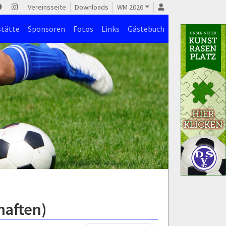
Vereinsseite
Downloads
WM 2026
stätte
Sponsoren
Fotos
Links
Gästebuch
haften)