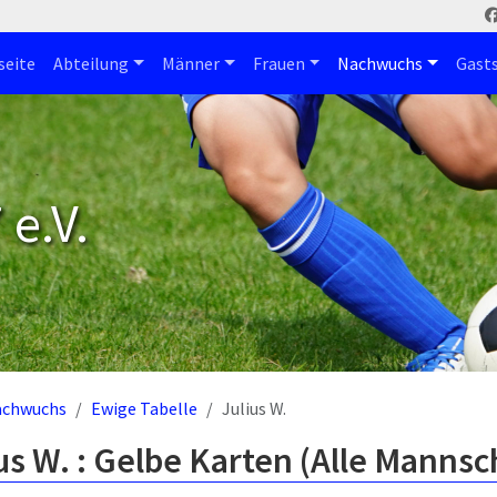
seite
Abteilung
Männer
Frauen
Nachwuchs
Gast
e.V.
achwuchs
Ewige Tabelle
Julius W.
us W. : Gelbe Karten (Alle Mannsc