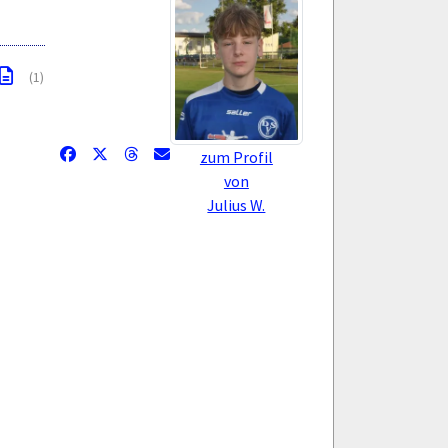
(1)
zum Profil
von
Julius W.