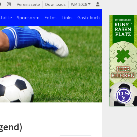
Vereinsseite
Downloads
WM 2026
stätte
Sponsoren
Fotos
Links
Gästebuch
ugend)