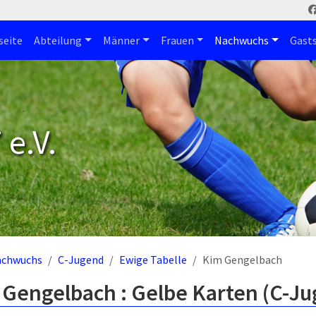
seite
Abteilung
Männer
Frauen
Nachwuchs
Gast
e.V.
achwuchs
C-Jugend
Ewige Tabelle
Kim Gengelbach
 Gengelbach : Gelbe Karten (C-J