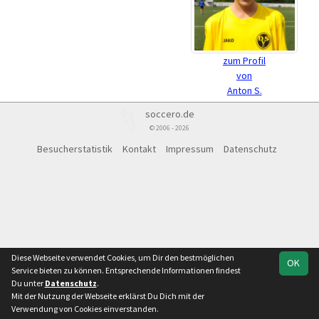
zum Profil
von
Anton S.
soccero.de
© 2006 - 2026
Besucherstatistik
Kontakt
Impressum
Datenschutz
Diese Webseite verwendet Cookies, um Dir den bestmöglichen
OK
Service bieten zu können. Entsprechende Informationen findest
Du unter
Datenschutz
.
Mit der Nutzung der Webseite erklärst Du Dich mit der
Verwendung von Cookies einverstanden.