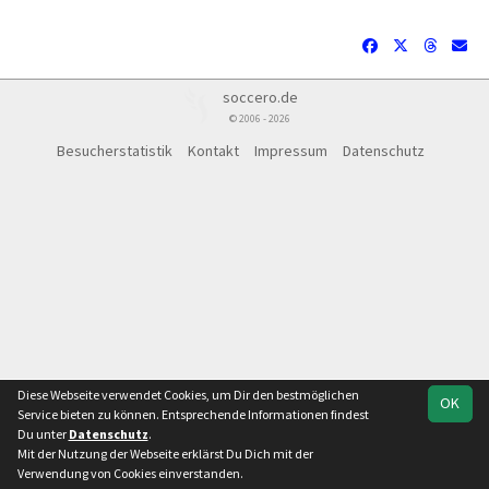
soccero.de
© 2006 - 2026
Besucherstatistik
Kontakt
Impressum
Datenschutz
Diese Webseite verwendet Cookies, um Dir den bestmöglichen
OK
Service bieten zu können. Entsprechende Informationen findest
Du unter
Datenschutz
.
Mit der Nutzung der Webseite erklärst Du Dich mit der
Verwendung von Cookies einverstanden.