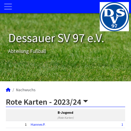
Dessauer SV 97 e.V.
Abteilung Fußball
Nachwuchs
Rote Karten -
2023/24
B-Jugend
(Rote Karten)
1
Hannes P.
1