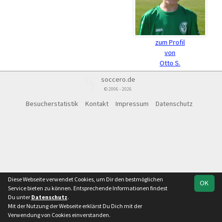
zum Profil
von
Otto S.
soccero.de
© 2006 - 2026
Besucherstatistik
Kontakt
Impressum
Datenschutz
Diese Webseite verwendet Cookies, um Dir den bestmöglichen
OK
Service bieten zu können. Entsprechende Informationen findest
Du unter
Datenschutz
.
Mit der Nutzung der Webseite erklärst Du Dich mit der
Verwendung von Cookies einverstanden.