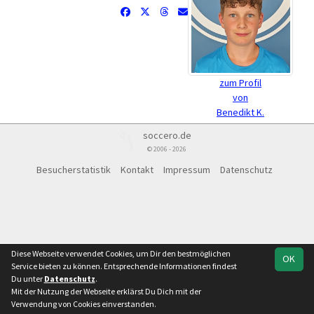
zum Profil
von
Benedikt K.
soccero.de
© 2006 - 2026
Besucherstatistik
Kontakt
Impressum
Datenschutz
Diese Webseite verwendet Cookies, um Dir den bestmöglichen
OK
Service bieten zu können. Entsprechende Informationen findest
Du unter
Datenschutz
.
Mit der Nutzung der Webseite erklärst Du Dich mit der
Verwendung von Cookies einverstanden.