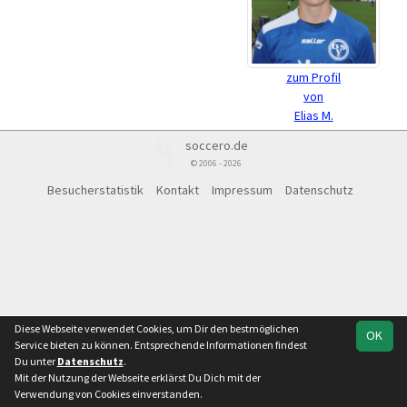
zum Profil
von
Elias M.
soccero.de
© 2006 - 2026
Besucherstatistik
Kontakt
Impressum
Datenschutz
Diese Webseite verwendet Cookies, um Dir den bestmöglichen
OK
Service bieten zu können. Entsprechende Informationen findest
Du unter
Datenschutz
.
Mit der Nutzung der Webseite erklärst Du Dich mit der
Verwendung von Cookies einverstanden.