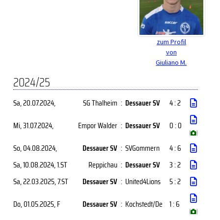
zum Profil
von
Giuliano M.
2024/25
Sa, 20.07.2024
,
SG Thalheim
:
Dessauer SV
4 : 2
Mi, 31.07.2024
,
Empor Walder
:
Dessauer SV
0 : 0
(
)
So, 04.08.2024
,
Dessauer SV
:
SVGommern
4 : 6
Sa, 10.08.2024
, 1.ST
Reppichau
:
Dessauer SV
3 : 2
Sa, 22.03.2025
, 7.ST
Dessauer SV
:
United4Lions
5 : 2
Do, 01.05.2025
, F
Dessauer SV
:
Kochstedt/De
1 : 6
(
)