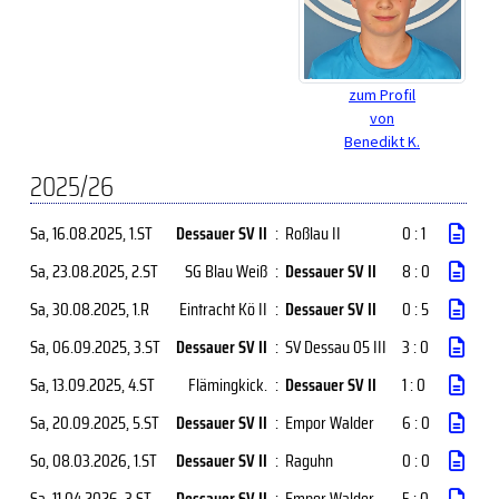
zum Profil
von
Benedikt K.
2025/26
Sa, 16.08.2025
, 1.ST
Dessauer SV II
:
Roßlau II
0 : 1
Sa, 23.08.2025
, 2.ST
SG Blau Weiß
:
Dessauer SV II
8 : 0
Sa, 30.08.2025
, 1.R
Eintracht Kö II
:
Dessauer SV II
0 : 5
Sa, 06.09.2025
, 3.ST
Dessauer SV II
:
SV Dessau 05 III
3 : 0
Sa, 13.09.2025
, 4.ST
Flämingkick.
:
Dessauer SV II
1 : 0
Sa, 20.09.2025
, 5.ST
Dessauer SV II
:
Empor Walder
6 : 0
So, 08.03.2026
, 1.ST
Dessauer SV II
:
Raguhn
0 : 0
Sa, 11.04.2026
, 3.ST
Dessauer SV II
:
Empor Walder
5 : 0