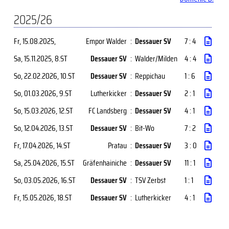
2025/26
Fr, 15.08.2025
,
Empor Walder
:
Dessauer SV
7 : 4
Sa, 15.11.2025
, 8.ST
Dessauer SV
:
Walder/Milden
4 : 4
So, 22.02.2026
, 10.ST
Dessauer SV
:
Reppichau
1 : 6
So, 01.03.2026
, 9.ST
Lutherkicker
:
Dessauer SV
2 : 1
So, 15.03.2026
, 12.ST
FC Landsberg
:
Dessauer SV
4 : 1
So, 12.04.2026
, 13.ST
Dessauer SV
:
Bit-Wo
7 : 2
Fr, 17.04.2026
, 14.ST
Pratau
:
Dessauer SV
3 : 0
Sa, 25.04.2026
, 15.ST
Gräfenhainiche
:
Dessauer SV
11 : 1
So, 03.05.2026
, 16.ST
Dessauer SV
:
TSV Zerbst
1 : 1
Fr, 15.05.2026
, 18.ST
Dessauer SV
:
Lutherkicker
4 : 1