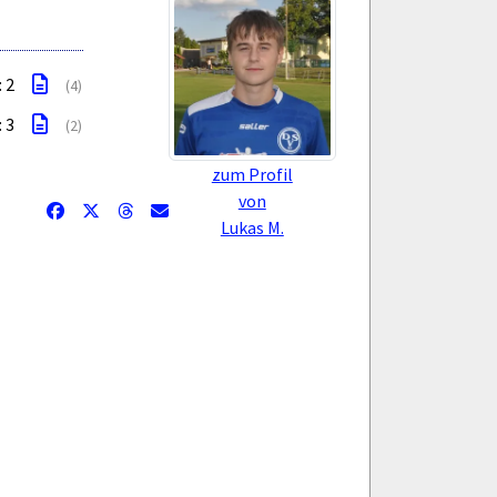
: 2
(4)
: 3
(2)
zum Profil
von
Lukas M.