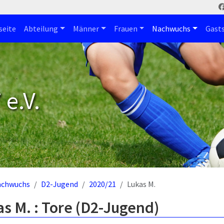
seite
Abteilung
Männer
Frauen
Nachwuchs
Gast
e.V.
achwuchs
D2-Jugend
2020/21
Lukas M.
s M. : Tore (D2-Jugend)