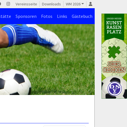
Vereinsseite
Downloads
WM 2026
stätte
Sponsoren
Fotos
Links
Gästebuch