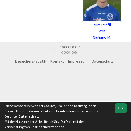
zum Profil
von
Giuliano M.
soccero.de
© 2006 - 2026
Besucherstatistik
Kontakt
Impressum
Datenschutz
Diese Webseite verwendet Cookies, um Dir den bestmöglichen
OK
Service bieten zu können. Entsprechende Informationen findest
Du unter
Datenschutz
.
Mit der Nutzung der Webseite erklärst Du Dich mit der
Verwendung von Cookies einverstanden.