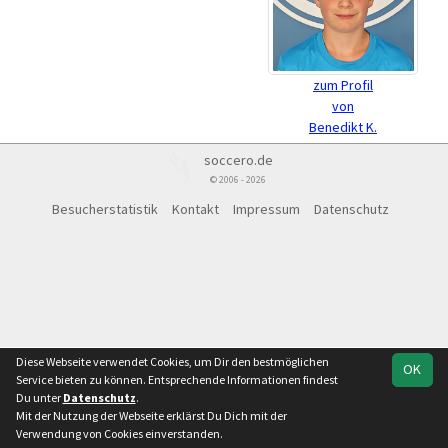
zum Profil
von
Benedikt K.
soccero.de
© 2006 - 2026
Besucherstatistik
Kontakt
Impressum
Datenschutz
Diese Webseite verwendet Cookies, um Dir den bestmöglichen
OK
Service bieten zu können. Entsprechende Informationen findest
Du unter
Datenschutz
.
Mit der Nutzung der Webseite erklärst Du Dich mit der
Verwendung von Cookies einverstanden.