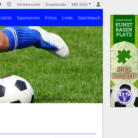
Vereinsseite
Downloads
WM 2026
stätte
Sponsoren
Fotos
Links
Gästebuch