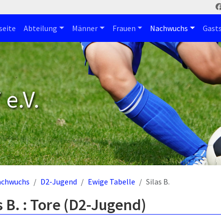
seite
Abteilung
Männer
Frauen
Nachwuchs
Gast
e.V.
achwuchs
D2-Jugend
Ewige Tabelle
Silas B.
s B. : Tore (D2-Jugend)