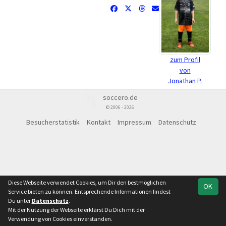
zum Profil
von
Jonathan P.
soccero.de
© 2006 - 2026
Besucherstatistik
Kontakt
Impressum
Datenschutz
Diese Webseite verwendet Cookies, um Dir den bestmöglichen
OK
Service bieten zu können. Entsprechende Informationen findest
Du unter
Datenschutz
.
Mit der Nutzung der Webseite erklärst Du Dich mit der
Verwendung von Cookies einverstanden.