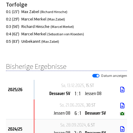
Torfolge
0:1 (15')
Max Zabel
(Richard Hinsche)
0:2 (29')
Marcel Merkel
(Max Zabel)
0:3 (56')
Richard Hinsche
(Marcel Merkel)
0:4 (62')
Marcel Merkel
(Sebastian von Kloeden)
0:5 (83')
Unbekannt
(Max Zabel)
Bisherige Ergebnisse
Datum anzeigen
Sa, 13.12.2025
, 15.ST
2025/26
1 : 1
Dessauer SV
Jessen 08
So, 21.06.2026
, 30.ST
6 : 1
Jessen 08
Dessauer SV
(
)
Sa, 28.09.2024
, 6.ST
2024/25
2 : 0
Jessen 08
Dessauer SV