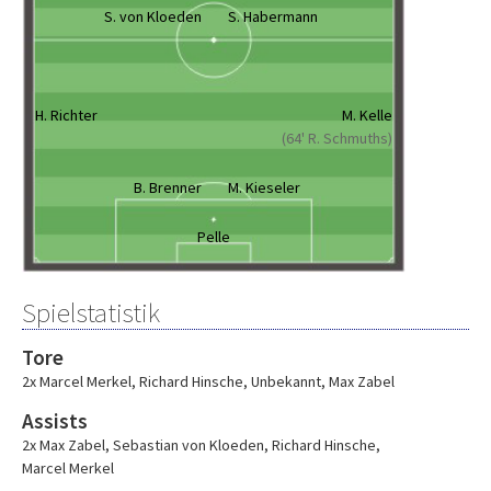
S. von Kloeden
S. Habermann
H. Richter
M. Kelle
(64' R. Schmuths)
B. Brenner
M. Kieseler
Pelle
Spielstatistik
Tore
2x Marcel Merkel
,
Richard Hinsche
,
Unbekannt
,
Max Zabel
Assists
2x Max Zabel
,
Sebastian von Kloeden
,
Richard Hinsche
,
Marcel Merkel