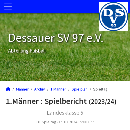
Dessauer SV 97 e.V.
Abteilung Fußball
Männer
Archiv
1.Männer
Spielplan
Spieltag
1.Männer :
Spielbericht
(2023/24)
Landesklasse 5
16. Spieltag - 09.03.2024
15:00 Uhr