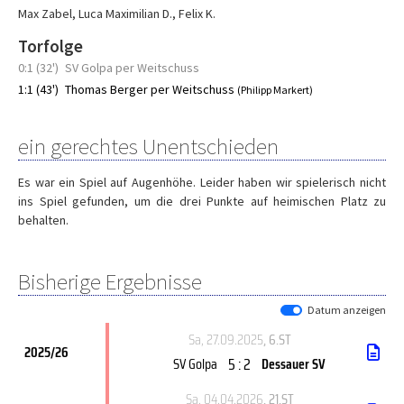
Max Zabel
,
Luca Maximilian D.
,
Felix K.
Torfolge
0:1 (32')
SV Golpa per Weitschuss
1:1 (43')
Thomas Berger per Weitschuss
(Philipp Markert)
ein gerechtes Unentschieden
Es war ein Spiel auf Augenhöhe. Leider haben wir spielerisch nicht
ins Spiel gefunden, um die drei Punkte auf heimischen Platz zu
behalten.
Bisherige Ergebnisse
Datum anzeigen
Sa, 27.09.2025
, 6.ST
2025/26
5 : 2
SV Golpa
Dessauer SV
Sa, 04.04.2026
, 21.ST