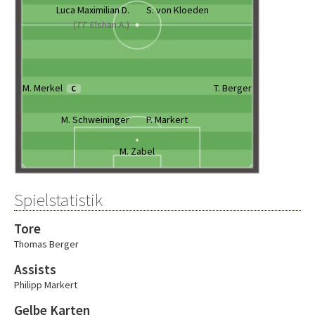
Luca Maximilian D.
S. von Kloeden
(77' Elshan A.)
M. Merkel
T. Berger
C
M. Schweininger
P. Markert
M. Zabel
Spielstatistik
Tore
Thomas Berger
Assists
Philipp Markert
Gelbe Karten