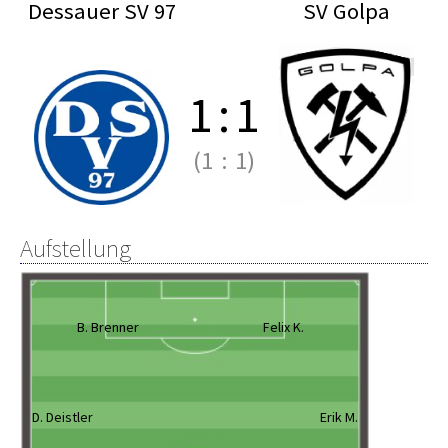
Dessauer SV 97
SV Golpa
1
:
1
(1
:
1)
Aufstellung
B. Brenner
Felix K.
D. Deistler
Erik M.