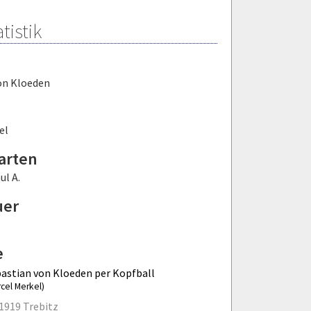
tistik
on Kloeden
el
arten
ul A.
uer
e
astian von Kloeden per Kopfball
rcel Merkel)
1919 Trebitz