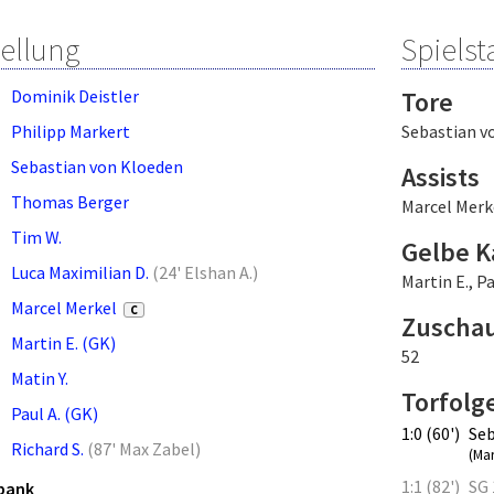
tellung
Spielsta
Dominik Deistler
Tore
Philipp Markert
Sebastian v
Sebastian von Kloeden
Assists
Thomas Berger
Marcel Merk
Tim W.
Gelbe K
Luca Maximilian D.
(
24' Elshan A.
)
Martin E.
,
Pa
Marcel Merkel
C
Zuscha
Martin E. (GK)
52
Matin Y.
Torfolg
Paul A. (GK)
1:0 (60')
Seb
Richard S.
(
87' Max Zabel
)
(Ma
1:1 (82')
SG 
bank