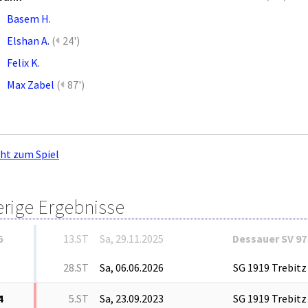
Basem H.
Elshan A.
(
24')
Felix K.
Max Zabel
(
87')
cht zum Spiel
erige Ergebnisse
6
13.ST
Sa, 29.11.2025
Dessauer SV 97
28.ST
Sa, 06.06.2026
SG 1919 Trebitz
4
5.ST
Sa, 23.09.2023
SG 1919 Trebitz