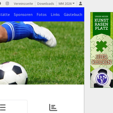
Vereinsseite
Downloads
WM 2026
stätte
Sponsoren
Fotos
Links
Gästebuch