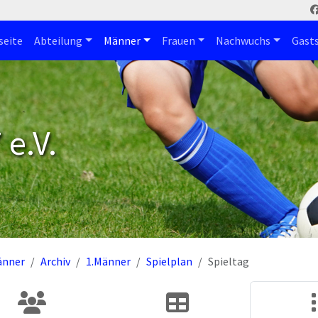
seite
Abteilung
Männer
Frauen
Nachwuchs
Gast
e.V.
änner
Archiv
1.Männer
Spielplan
Spieltag