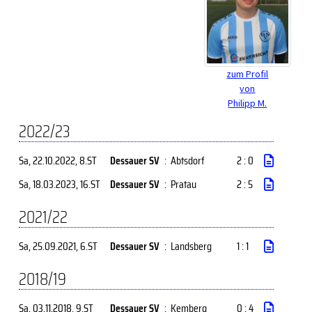
zum Profil
von
Philipp M.
2022/23
Sa, 22.10.2022
, 8.ST
Dessauer SV
:
Abtsdorf
2 : 0
Sa, 18.03.2023
, 16.ST
Dessauer SV
:
Pratau
2 : 5
2021/22
Sa, 25.09.2021
, 6.ST
Dessauer SV
:
Landsberg
1 : 1
2018/19
Sa, 03.11.2018
, 9.ST
Dessauer SV
:
Kemberg
0 : 4