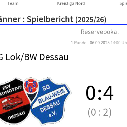
Team
Kreisliga Nord
Spi
änner :
Spielbericht
(2025/26)
Reservepokal
1.Runde - 06.09.2025
14:00 Uh
G Lok/BW Dessau
0
:
4
(0
:
2)