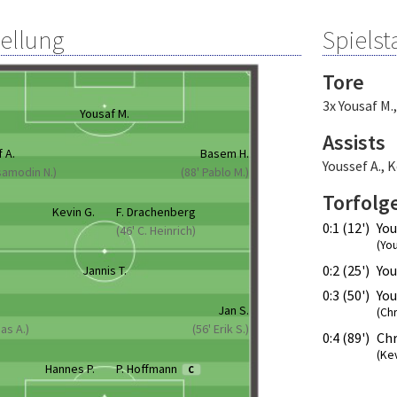
tellung
Spielsta
Tore
3x Yousaf M.
Yousaf M.
Assists
 A.
Basem H.
Youssef A.
,
K
samodin N.)
(88' Pablo M.)
Torfolg
Kevin G.
F. Drachenberg
0:1 (12')
You
(46' C. Heinrich)
(You
0:2 (25')
You
Jannis T.
0:3 (50')
You
Jan S.
(Chr
as A.)
(56' Erik S.)
0:4 (89')
Chr
(Kev
Hannes P.
P. Hoffmann
C