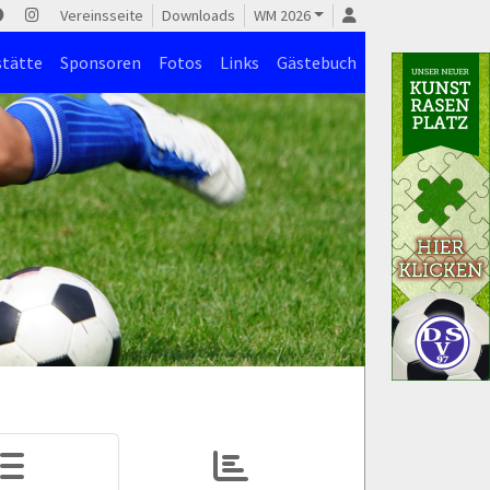
Vereinsseite
Downloads
WM 2026
stätte
Sponsoren
Fotos
Links
Gästebuch