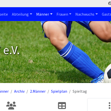
seite
Abteilung
Männer
Frauen
Nachwuchs
Gast
e.V.
änner
Archiv
2.Männer
Spielplan
Spieltag