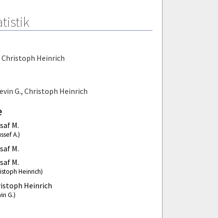
tistik
,
Christoph Heinrich
evin G.
,
Christoph Heinrich
e
saf M.
ssef A.)
saf M.
saf M.
istoph Heinrich)
istoph Heinrich
in G.)