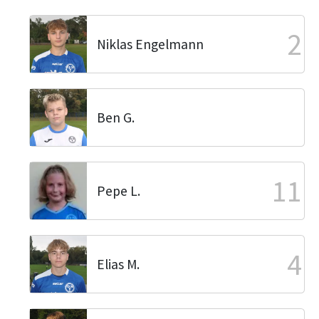
2
Niklas Engelmann
Ben G.
11
Pepe L.
4
Elias M.