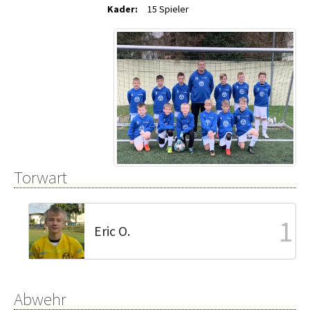
Kader:
15 Spieler
Torwart
1
Eric O.
Abwehr