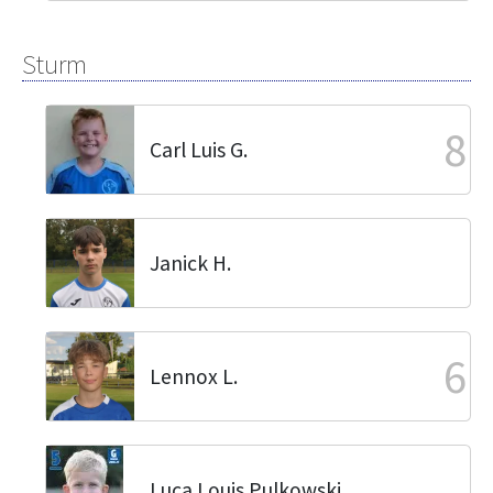
Sturm
8
Carl Luis G.
Janick H.
6
Lennox L.
Luca Louis Pulkowski