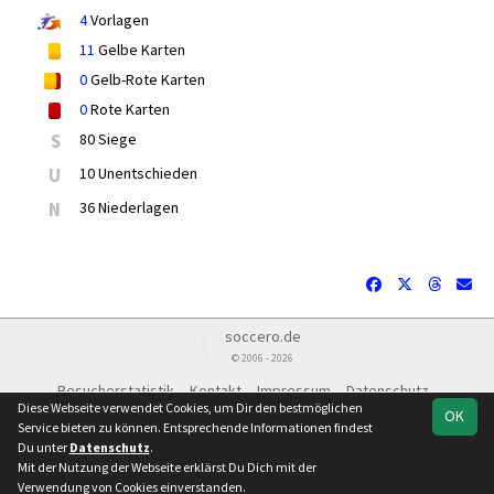
4
Vorlagen
11
Gelbe Karten
0
Gelb-Rote Karten
0
Rote Karten
S
80 Siege
U
10 Unentschieden
N
36 Niederlagen
soccero.de
© 2006 - 2026
Besucherstatistik
Kontakt
Impressum
Datenschutz
Diese Webseite verwendet Cookies, um Dir den bestmöglichen
OK
Service bieten zu können. Entsprechende Informationen findest
Du unter
Datenschutz
.
Mit der Nutzung der Webseite erklärst Du Dich mit der
Team
Kreisliga
Spielplan
Statistik
Verwendung von Cookies einverstanden.