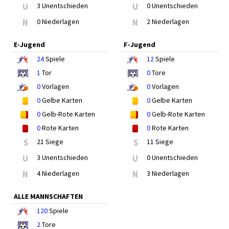
U
3 Unentschieden
U
0 Unentschieden
N
0 Niederlagen
N
2 Niederlagen
E-Jugend
F-Jugend
24
Spiele
12
Spiele
1
Tor
0
Tore
0
Vorlagen
0
Vorlagen
0
Gelbe Karten
0
Gelbe Karten
0
Gelb-Rote Karten
0
Gelb-Rote Karten
0
Rote Karten
0
Rote Karten
S
21 Siege
S
11 Siege
U
3 Unentschieden
U
0 Unentschieden
N
4 Niederlagen
N
3 Niederlagen
ALLE MANNSCHAFTEN
120
Spiele
2
Tore