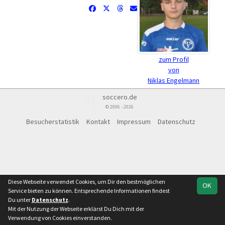
zum Profil
von
Niklas Engelmann
soccero.de
© 2006 - 2026
Besucherstatistik
Kontakt
Impressum
Datenschutz
Diese Webseite verwendet Cookies, um Dir den bestmöglichen
OK
Service bieten zu können. Entsprechende Informationen findest
Du unter
Datenschutz
.
Mit der Nutzung der Webseite erklärst Du Dich mit der
Verwendung von Cookies einverstanden.