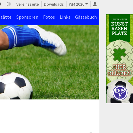
Vereinsseite
Downloads
WM 2026
stätte
Sponsoren
Fotos
Links
Gästebuch