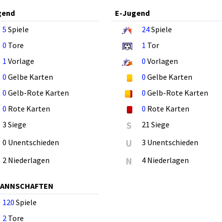
gend
E-Jugend
5
Spiele
24
Spiele
0
Tore
1
Tor
1
Vorlage
0
Vorlagen
0
Gelbe Karten
0
Gelbe Karten
0
Gelb-Rote Karten
0
Gelb-Rote Karten
0
Rote Karten
0
Rote Karten
3 Siege
S
21 Siege
0 Unentschieden
U
3 Unentschieden
2 Niederlagen
N
4 Niederlagen
MANNSCHAFTEN
120
Spiele
2
Tore