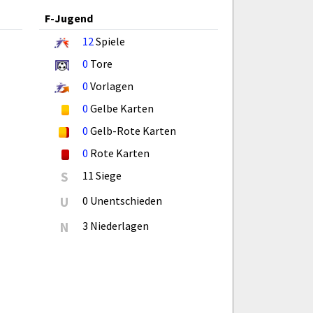
F-Jugend
12
Spiele
0
Tore
0
Vorlagen
0
Gelbe Karten
0
Gelb-Rote Karten
0
Rote Karten
S
11 Siege
U
0 Unentschieden
N
3 Niederlagen