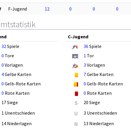
7
F-Jugend
12
0
0
0
mtstatistik
end
C-Jugend
32
Spiele
36
Spiele
0
Tore
1
Tor
0
Vorlagen
3
Vorlagen
4
Gelbe Karten
7
Gelbe Karten
0
Gelb-Rote Karten
0
Gelb-Rote Karten
0
Rote Karten
0
Rote Karten
17 Siege
S
20 Siege
1 Unentschieden
U
3 Unentschieden
14 Niederlagen
N
13 Niederlagen