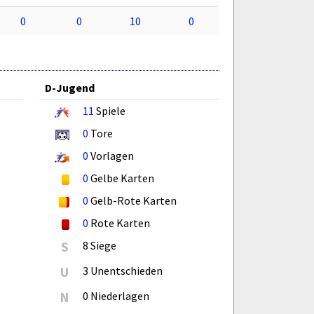
0
0
10
0
D-Jugend
11
Spiele
0
Tore
0
Vorlagen
0
Gelbe Karten
0
Gelb-Rote Karten
0
Rote Karten
S
8 Siege
U
3 Unentschieden
N
0 Niederlagen