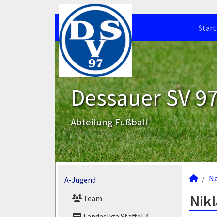
Start
Dessauer SV 97 
Abteilung Fußball
N
A-Jugend
Nik
Team
Landesliga Staffel 4