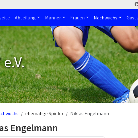
seite
Abteilung
Männer
Frauen
Nachwuchs
Gast
e.V.
achwuchs
ehemalige Spieler
Niklas Engelmann
las Engelmann