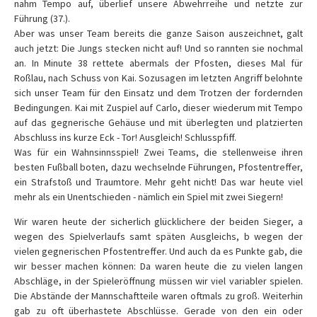
nahm Tempo auf, überlief unsere Abwehrreihe und netzte zur
Führung (37.).
Aber was unser Team bereits die ganze Saison auszeichnet, galt
auch jetzt: Die Jungs stecken nicht auf! Und so rannten sie nochmal
an. In Minute 38 rettete abermals der Pfosten, dieses Mal für
Roßlau, nach Schuss von Kai. Sozusagen im letzten Angriff belohnte
sich unser Team für den Einsatz und dem Trotzen der fordernden
Bedingungen. Kai mit Zuspiel auf Carlo, dieser wiederum mit Tempo
auf das gegnerische Gehäuse und mit überlegten und platzierten
Abschluss ins kurze Eck - Tor! Ausgleich! Schlusspfiff.
Was für ein Wahnsinnsspiel! Zwei Teams, die stellenweise ihren
besten Fußball boten, dazu wechselnde Führungen, Pfostentreffer,
ein Strafstoß und Traumtore. Mehr geht nicht! Das war heute viel
mehr als ein Unentschieden - nämlich ein Spiel mit zwei Siegern!
Wir waren heute der sicherlich glücklichere der beiden Sieger, a
wegen des Spielverlaufs samt späten Ausgleichs, b wegen der
vielen gegnerischen Pfostentreffer. Und auch da es Punkte gab, die
wir besser machen können:
Da waren heute die zu vielen langen
Abschläge, in der Spieleröffnung müssen wir viel variabler spielen.
Die Abstände der Mannschaftteile waren oftmals zu groß. Weiterhin
gab zu oft überhastete Abschlüsse. Gerade von den ein oder