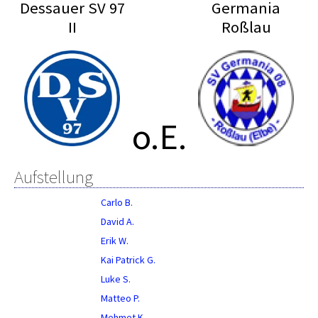
Dessauer SV 97
Germania
II
Roßlau
o.E.
Aufstellung
Carlo B.
David A.
Erik W.
Kai Patrick G.
Luke S.
Matteo P.
Mehmet K.