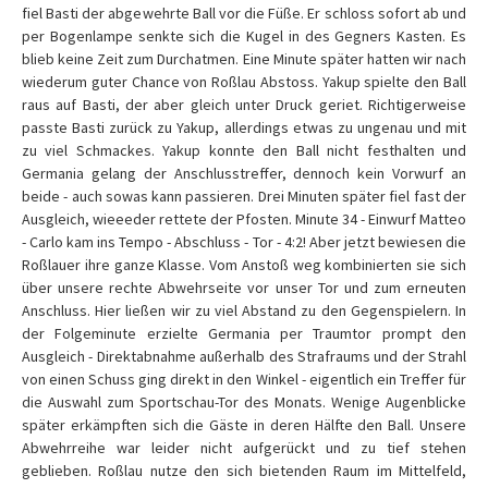
fiel Basti der abgewehrte Ball vor die Füße. Er schloss sofort ab und
per Bogenlampe senkte sich die Kugel in des Gegners Kasten. Es
blieb keine Zeit zum Durchatmen. Eine Minute später hatten wir nach
wiederum guter Chance von Roßlau Abstoss. Yakup spielte den Ball
raus auf Basti, der aber gleich unter Druck geriet. Richtigerweise
passte Basti zurück zu Yakup, allerdings etwas zu ungenau und mit
zu viel Schmackes. Yakup konnte den Ball nicht festhalten und
Germania gelang der Anschlusstreffer, dennoch kein Vorwurf an
beide - auch sowas kann passieren. Drei Minuten später fiel fast der
Ausgleich, wieeeder rettete der Pfosten. Minute 34 - Einwurf Matteo
- Carlo kam ins Tempo - Abschluss - Tor - 4:2! Aber jetzt bewiesen die
Roßlauer ihre ganze Klasse. Vom Anstoß weg kombinierten sie sich
über unsere rechte Abwehrseite vor unser Tor und zum erneuten
Anschluss. Hier ließen wir zu viel Abstand zu den Gegenspielern. In
der Folgeminute erzielte Germania per Traumtor prompt den
Ausgleich - Direktabnahme außerhalb des Strafraums und der Strahl
von einen Schuss ging direkt in den Winkel - eigentlich ein Treffer für
die Auswahl zum Sportschau-Tor des Monats. Wenige Augenblicke
später erkämpften sich die Gäste in deren Hälfte den Ball. Unsere
Abwehrreihe war leider nicht aufgerückt und zu tief stehen
geblieben. Roßlau nutze den sich bietenden Raum im Mittelfeld,