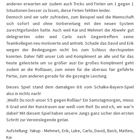
anderen erwarten wir zudem auch Tricks und Finten um 1 gegen 1
Situationen besser zu lösen, diese Finten fehlten leider.
Dennoch sind wir sehr zufrieden, zum Beispiel weil die Mannschaft
sich sofort und ohne Vorbereitung mit den neuen System
zurechtgefunden hatte. Auch weil Kai und Mehmet die Abwehr gut
delegrierten oder weil Carlo nach Gegentreffern seine
Teamkollegen neu motivierte und antrieb. Schade das David und Erik
wegen der Bedingungen nicht bis zum Schluss durchspielen
konnten.
Daher fällt unser Lob und Kompliment an alle und für das
heute geleistete um so größer aus! Ein großes Kompliment geht
zudem an die Roßlauer, zum einen für die überaus fair geführte
Partie, zum anderen gerade für die gezeigte Leistung.
Dieses Spiel stand dem damaligen 6:6 vom Schalke-Bayern-Spiel
also in nichts nach!
‚Weißt Du noch unser 5:5 gegen Roßlau? Ein Samstagmorgen, minus
6 Grad und der Kunstrasen war weiß vom Reif. Du und ich, wir war’n
dabei!‘
Mit diesem Spiel haben unsere Jungs ganz sicher den ersten
Schritt zur Vereinslegende getan.
Aufstellung: Yakup - Mehmet, Erik, Luke, Carlo, David, Basti, Matteo,
Kai