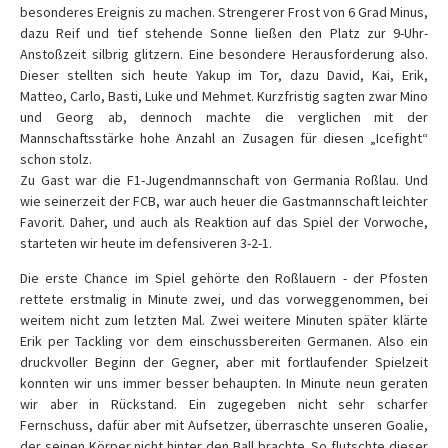
besonderes Ereignis zu machen. Strengerer Frost von 6 Grad Minus,
dazu Reif und tief stehende Sonne ließen den Platz zur 9-Uhr-
Anstoßzeit silbrig glitzern. Eine besondere Herausforderung also.
Dieser stellten sich heute Yakup im Tor, dazu David, Kai, Erik,
Matteo, Carlo, Basti, Luke und Mehmet. Kurzfristig sagten zwar Mino
und Georg ab, dennoch machte die verglichen mit der
Mannschaftsstärke hohe Anzahl an Zusagen für diesen „Icefight“
schon stolz.
Zu Gast war die F1-Jugendmannschaft von Germania Roßlau. Und
wie seinerzeit der FCB, war auch heuer die Gastmannschaft leichter
Favorit.
Daher, und auch als Reaktion auf das Spiel der Vorwoche,
starteten wir heute im defensiveren 3-2-1.
Die erste Chance im Spiel gehörte den Roßlauern - der Pfosten
rettete erstmalig in Minute zwei, und das vorweggenommen, bei
weitem nicht zum letzten Mal. Zwei weitere Minuten später klärte
Erik per Tackling vor dem einschussbereiten Germanen. Also ein
druckvoller Beginn der Gegner, aber mit fortlaufender Spielzeit
konnten wir uns immer besser behaupten. In Minute neun geraten
wir aber in Rückstand. Ein zugegeben nicht sehr scharfer
Fernschuss, dafür aber mit Aufsetzer, überraschte unseren Goalie,
der seinen Körper nicht hinter den Ball brachte. So flutschte dieser