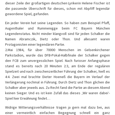
dieser Zeile der großartigen deutschen Lyrikerin Helene Fischer ist
die passende Überschrift für dieses, schon mit Abpfiff legendär
gewordene Spiel, gefunden.
Ein jeder Verein hat seine Legenden. So haben zum Beispiel Pfaff,
Augenthaler und Rummenigge beim FC Bayern München
Legendenstatus. Nicht minder klangvoll sind für jeden Schalker die
Namen Abramczik, Dietz oder Thon. Und allesamt waren
Protagonisten einer legendären Partie.
2.Mai 1984, für über 70000 Menschen im Gelsenkirchener
Parkstadion, wurde das DFB-Pokal-Halbfinale der Schalker gegen
den FCB zum unvergesslichen Spiel. Nach furioser Anfangsphase
stand es bereits nach 20 Minuten 2:3, am Ende der regulären
Spielzeit und nach zwischenzeitlicher Führung der Schalker, hieß es
4:4. Zwei mal brachte Dieter Hoeneß die Bayern im Verlauf der
Verlängerung nochmal in Führung. Durch Dietz und Thon glichen die
Schalker aber jeweils aus. Zu Recht fand die Partie an diesem Abend
keinen Sieger. Und es ist kein Zufall das dieses ‚Wir waren dabei‘-
Spiel hier Erwähnung findet…
Widrige Witterungsverhältnisse tragen ja gern mal dazu bei, aus
einer vermeintlich einfachen Begegnung schnell ein ganz