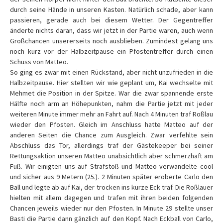
durch seine Hände in unseren Kasten. Natürlich schade, aber kann
passieren, gerade auch bei diesem Wetter. Der Gegentreffer
änderte nichts daran, dass wir jetzt in der Partie waren, auch wenn
Großchancen unsererseits noch ausblieben. Zumindest gelang uns
noch kurz vor der Halbzeitpause ein Pfostentreffer durch einen
Schuss von Matteo.
So ging es zwar mit einen Rückstand, aber nicht unzufrieden in die
Halbzeitpause. Hier stellten wir wie geplant um, Kai wechselte mit
Mehmet die Position in der Spitze. War die zwar spannende erste
Hälfte noch arm an Höhepunkten, nahm die Partie jetzt mit jeder
weiteren Minute immer mehr an Fahrt auf. Nach 4 Minuten traf Roßlau
wieder den Pfosten. Gleich im Anschluss hatte Matteo auf der
anderen Seiten die Chance zum Ausgleich. Zwar verfehlte sein
Abschluss das Tor, allerdings traf der Gästekeeper bei seiner
Rettungsaktion unseren Matteo unabsichtlich aber schmerzhaft am
Fuß. Wir einigten uns auf Strafstoß und Matteo verwandelte cool
und sicher aus 9 Metern (25.). 2 Minuten später eroberte Carlo den
Ball und legte ab auf Kai, der trocken ins kurze Eck traf. Die Roßlauer
hielten mit allem dagegen und trafen mit ihren beiden folgenden
Chancen jeweils wieder nur den Pfosten. In Minute 29 stellte unser
Basti die Partie dann gänzlich auf den Kopf. Nach Eckball von Carlo,