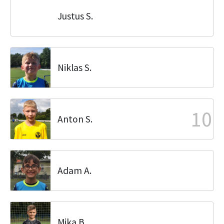
Justus S.
Niklas S.
10
Anton S.
Adam A.
Mika B.