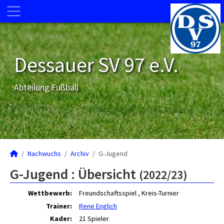
Dessauer SV 97 e.V.
Abteilung Fußball
Nachwuchs
Archiv
G-Jugend
G-Jugend :
Übersicht
(2022/23)
Wettbewerb:
Freundschaftsspiel , Kreis-Turnier
Trainer:
Rene Englich
Kader:
21 Spieler