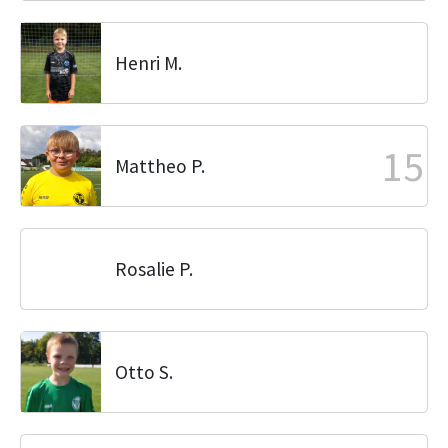
Henri M.
15
Mattheo P.
Rosalie P.
Otto S.