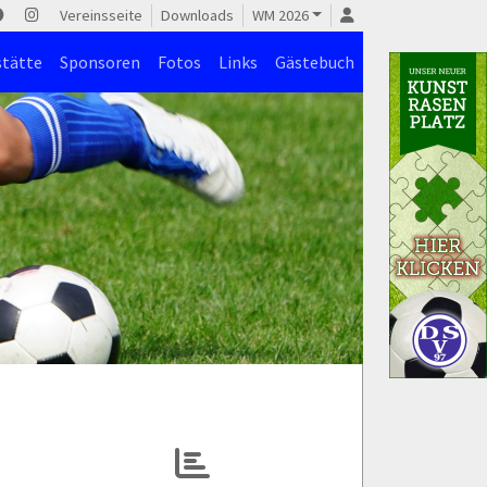
Vereinsseite
Downloads
WM 2026
stätte
Sponsoren
Fotos
Links
Gästebuch