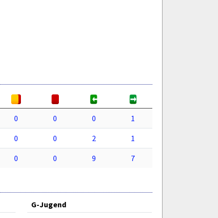
0
0
0
1
0
0
2
1
0
0
9
7
G-Jugend