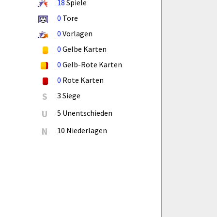
18
Spiele
0
Tore
0
Vorlagen
0
Gelbe Karten
0
Gelb-Rote Karten
0
Rote Karten
S
3 Siege
U
5 Unentschieden
N
10 Niederlagen