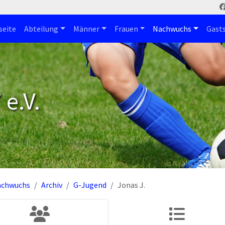
seite
Abteilung
Männer
Frauen
Nachwuchs
Gast
e.V.
achwuchs
Archiv
G-Jugend
Jonas J.