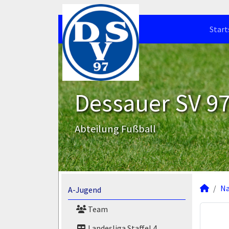
Start
Dessauer SV 97 
Abteilung Fußball
N
A-Jugend
Team
Landesliga Staffel 4