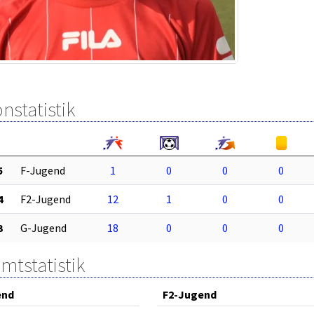
nstatistik
5
F-Jugend
1
0
0
0
4
F2-Jugend
12
1
0
0
3
G-Jugend
18
0
0
0
mtstatistik
end
F2-Jugend