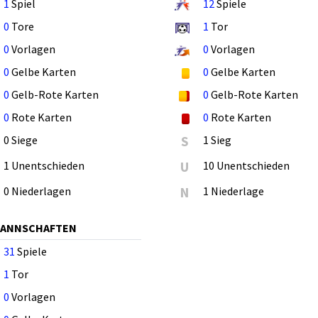
1
Spiel
12
Spiele
0
Tore
1
Tor
0
Vorlagen
0
Vorlagen
0
Gelbe Karten
0
Gelbe Karten
0
Gelb-Rote Karten
0
Gelb-Rote Karten
0
Rote Karten
0
Rote Karten
0 Siege
S
1 Sieg
1 Unentschieden
U
10 Unentschieden
0 Niederlagen
N
1 Niederlage
MANNSCHAFTEN
31
Spiele
1
Tor
0
Vorlagen