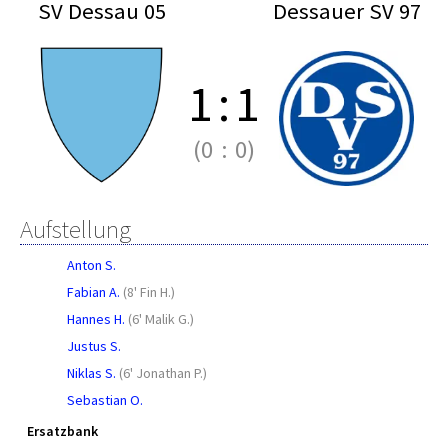
SV Dessau 05
Dessauer SV 97
1
:
1
(0
:
0)
Aufstellung
Anton S.
Fabian A.
(
8' Fin H.
)
Hannes H.
(
6' Malik G.
)
Justus S.
Niklas S.
(
6' Jonathan P.
)
Sebastian O.
Ersatzbank