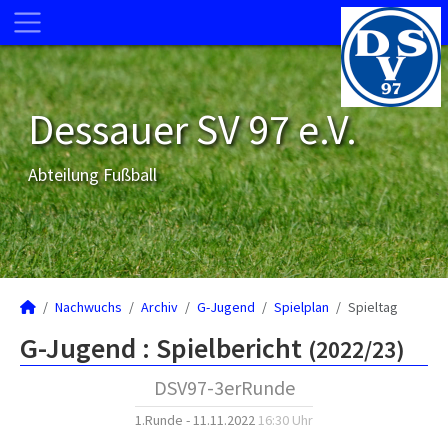
Dessauer SV 97 e.V.
Abteilung Fußball
Nachwuchs
Archiv
G-Jugend
Spielplan
Spieltag
G-Jugend :
Spielbericht
(2022/23)
DSV97-3erRunde
1.Runde - 11.11.2022
16:30 Uhr