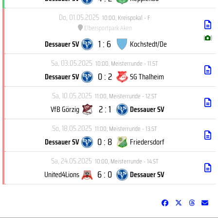
Do, 01.05.2025
10:00
,
Kreispokal - F
Elbersportpark Aken
(
)
1 : 6
Dessauer SV
Kochstedt/De
Sa, 03.05.2025
10:00
,
Meisterrunde - 11.ST
0 : 2
Dessauer SV
SG Thalheim
Sa, 10.05.2025
11:00
,
Meisterrunde - 12.ST
2 : 1
VfB Görzig
Dessauer SV
So, 18.05.2025
11:00
,
Meisterrunde - 13.ST
0 : 8
Dessauer SV
Friedersdorf
Sa, 24.05.2025
10:00
,
Meisterrunde - 14.ST
6 : 0
United4Lions
Dessauer SV