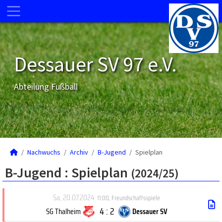
Dessauer SV 97 e.V.
Abteilung Fußball
Nachwuchs
Archiv
B-Jugend
Spielplan
B-Jugend :
Spielplan
(2024/25)
Sa, 20.07.2024
11:00
,
Freundschaftsspiele
4 : 2
SG Thalheim
Dessauer SV