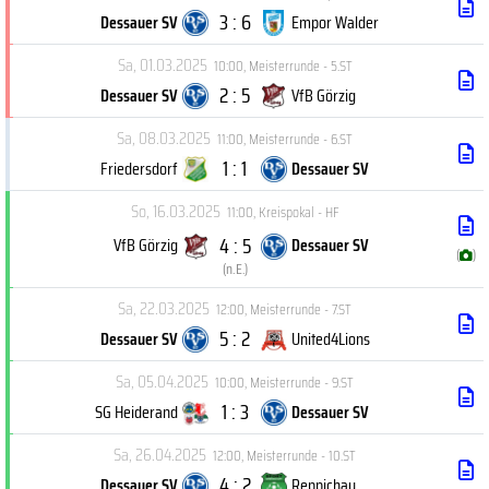
3 : 6
Dessauer SV
Empor Walder
Sa, 01.03.2025
10:00
,
Meisterrunde - 5.ST
2 : 5
Dessauer SV
VfB Görzig
Sa, 08.03.2025
11:00
,
Meisterrunde - 6.ST
1 : 1
Friedersdorf
Dessauer SV
So, 16.03.2025
11:00
,
Kreispokal - HF
4 : 5
VfB Görzig
Dessauer SV
(
)
(
n.E.
)
Sa, 22.03.2025
12:00
,
Meisterrunde - 7.ST
5 : 2
Dessauer SV
United4Lions
Sa, 05.04.2025
10:00
,
Meisterrunde - 9.ST
1 : 3
SG Heiderand
Dessauer SV
Sa, 26.04.2025
12:00
,
Meisterrunde - 10.ST
4 : 2
Dessauer SV
Reppichau