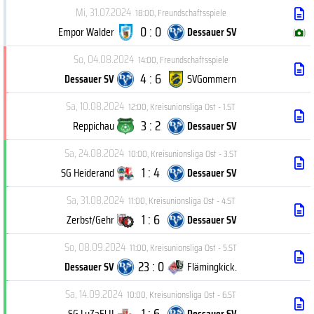
Mi, 31.07.2024
18:00
,
Freundschaftsspiele
0 : 0
Empor Walder
Dessauer SV
(
)
So, 04.08.2024
14:00
,
Freundschaftsspiele
4 : 6
Dessauer SV
SVGommern
Sa, 10.08.2024
12:00
,
Kreisunionsliga Ost - 1.ST
3 : 2
Reppichau
Dessauer SV
Sa, 24.08.2024
10:00
,
Kreisunionsliga Ost - 3.ST
1 : 4
SG Heiderand
Dessauer SV
Sa, 31.08.2024
11:00
,
Kreisunionsliga Ost - 4.ST
1 : 6
Zerbst/Gehr
Dessauer SV
So, 08.09.2024
11:00
,
Kreisunionsliga Ost - 5.ST
23 : 0
Dessauer SV
Flämingkick.
Sa, 14.09.2024
10:00
,
Kreisunionsliga Ost - 6.ST
1 : 6
SG LuZaEl II
Dessauer SV