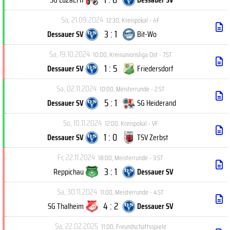
Sa, 21.09.2024
12:30
,
Kreispokal - AF
3 : 1
Dessauer SV
Bit-Wo
Sa, 19.10.2024
10:00
,
Kreisunionsliga Ost - 7.ST
1 : 5
Dessauer SV
Friedersdorf
Sa, 02.11.2024
10:00
,
Meisterrunde - 2.ST
5 : 1
Dessauer SV
SG Heiderand
So, 10.11.2024
12:00
,
Kreispokal - VF
1 : 0
Dessauer SV
TSV Zerbst
Fr, 22.11.2024
18:00
,
Meisterrunde - 3.ST
3 : 1
Reppichau
Dessauer SV
Sa, 30.11.2024
11:00
,
Meisterrunde - 4.ST
4 : 2
SG Thalheim
Dessauer SV
Sa, 22.02.2025
11:00
,
Freundschaftsspiele