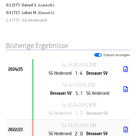
0:2 (57')
Davud S.
(Lukas M.)
0:3 (72')
Lukas M.
(Davud S.)
1:3 (77')
SG Heiderand
Bisherige Ergebnisse
Datum anzeigen
Sa, 24.08.2024
, 3.ST
2024/25
1 : 4
SG Heiderand
Dessauer SV
Sa, 02.11.2024
, 2.ST
5 : 1
Dessauer SV
SG Heiderand
Sa, 05.04.2025
, 9.ST
1 : 3
SG Heiderand
Dessauer SV
Sa, 03.09.2022
, 1.ST
2022/23
2 : 0
SG Heiderand
Dessauer SV