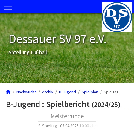
Dessauer SV 97 e.V.
Abteilung Fußball
Nachwuchs
Archiv
B-Jugend
Spielplan
Spieltag
B-Jugend :
Spielbericht
(2024/25)
Meisterrunde
9. Spieltag - 05.04.2025
10:00 Uhr