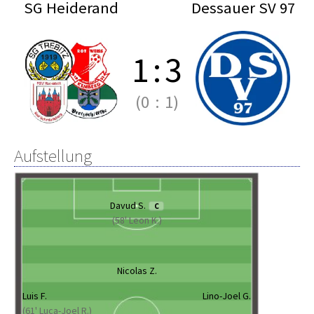
SG Heiderand
Dessauer SV 97
1
:
3
(0
:
1)
Aufstellung
Davud S.
C
(58' Leon K.)
Nicolas Z.
Luis F.
Lino-Joel G.
(61' Luca-Joel R.)