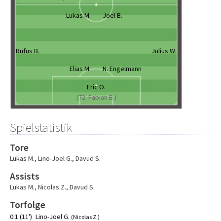
Lukas M.
Joel B.
Rufus B.
Julius W.
Elias M.
N. Engelmann
Eric O.
(72' Fabian B.)
Spielstatistik
Tore
Lukas M.
,
Lino-Joel G.
,
Davud S.
Assists
Lukas M.
,
Nicolas Z.
,
Davud S.
Torfolge
0:1 (11')
Lino-Joel G.
(Nicolas Z.)