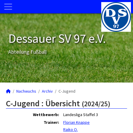
Dessauer SV 97 e.V.
Abteilung Fußball
Nachwuchs
Archiv
C-Jugend
C-Jugend :
Übersicht
(2024/25)
Wettbewerb:
Landesliga Staffel 3
Trainer:
Florian Knappe
Raiko Q.