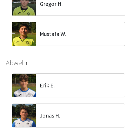
Gregor H.
Mustafa W.
Abwehr
Erik E.
Jonas H.