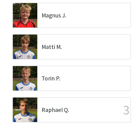
Magnus J.
Matti M.
Torin P.
3
Raphael Q.