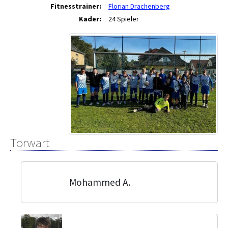
Fitnesstrainer:
Florian Drachenberg
Kader:
24 Spieler
Torwart
Mohammed A.