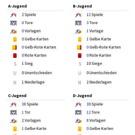
A-Jugend
B-Jugend
2
Spiele
12
Spiele
0
Tore
3
Tore
0
Vorlagen
1
Vorlage
0
Gelbe Karten
1
Gelbe Karte
0
Gelb-Rote Karten
0
Gelb-Rote Karten
0
Rote Karten
0
Rote Karten
S
1 Sieg
S
10 Siege
U
0 Unentschieden
U
0 Unentschieden
N
1 Niederlage
N
2 Niederlagen
C-Jugend
D-Jugend
38
Spiele
30
Spiele
1
Tor
12
Tore
2
Vorlagen
8
Vorlagen
1
Gelbe Karte
0
Gelbe Karten