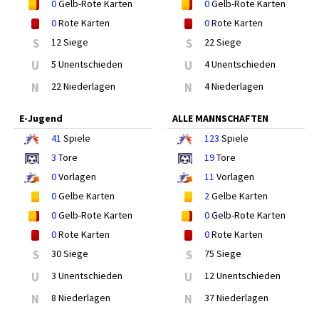
0
Gelb-Rote Karten
0
Gelb-Rote Karten
0
Rote Karten
0
Rote Karten
S
12 Siege
S
22 Siege
U
5 Unentschieden
U
4 Unentschieden
N
22 Niederlagen
N
4 Niederlagen
E-Jugend
ALLE MANNSCHAFTEN
41
Spiele
123
Spiele
3
Tore
19
Tore
0
Vorlagen
11
Vorlagen
0
Gelbe Karten
2
Gelbe Karten
0
Gelb-Rote Karten
0
Gelb-Rote Karten
0
Rote Karten
0
Rote Karten
S
30 Siege
S
75 Siege
U
3 Unentschieden
U
12 Unentschieden
N
8 Niederlagen
N
37 Niederlagen