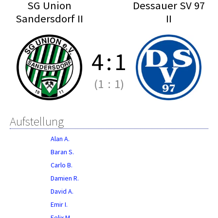
SG Union
Dessauer SV 97
Sandersdorf II
II
4
:
1
(1
:
1)
Aufstellung
Alan A.
Baran S.
Carlo B.
Damien R.
David A.
Emir I.
Felix M.