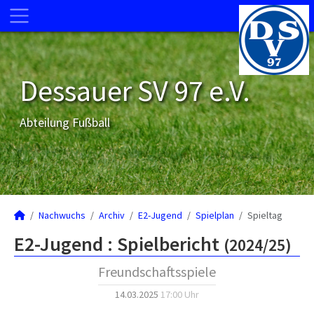
Dessauer SV 97 e.V.
Abteilung Fußball
Nachwuchs
Archiv
E2-Jugend
Spielplan
Spieltag
E2-Jugend :
Spielbericht
(2024/25)
Freundschaftsspiele
14.03.2025
17:00 Uhr