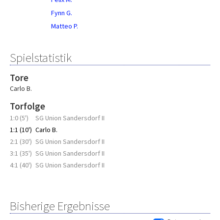
Fynn G.
Matteo P.
Spielstatistik
Tore
Carlo B.
Torfolge
1:0 (5')
SG Union Sandersdorf II
1:1 (10')
Carlo B.
2:1 (30')
SG Union Sandersdorf II
3:1 (35')
SG Union Sandersdorf II
4:1 (40')
SG Union Sandersdorf II
Bisherige Ergebnisse