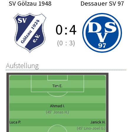
SV Gölzau 1948
Dessauer SV 97
0
:
4
(0
:
3)
Aufstellung
Tim E.
Ahmad I.
(45' Jonas H.)
Luca P.
Janick H.
(45' Lino-Joel G.)