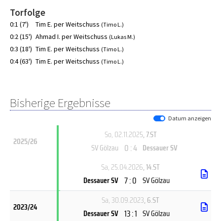
Torfolge
0:1 (7')
Tim E. per Weitschuss
(Timo L.)
0:2 (15')
Ahmad I. per Weitschuss
(Lukas M.)
0:3 (18')
Tim E. per Weitschuss
(Timo L.)
0:4 (63')
Tim E. per Weitschuss
(Timo L.)
Bisherige Ergebnisse
Datum anzeigen
So, 02.11.2025
, 7.ST
2025/26
0 : 4
SV Gölzau
Dessauer SV
Sa, 25.04.2026
, 14.ST
7 : 0
Dessauer SV
SV Gölzau
Sa, 30.09.2023
, 6.ST
2023/24
13 : 1
Dessauer SV
SV Gölzau