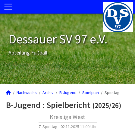
Dessauer SV 97 e.V.
Abteilung Fußball
Nachwuchs
Archiv
B-Jugend
Spielplan
Spieltag
B-Jugend :
Spielbericht
(2025/26)
Kreisliga West
7. Spieltag - 02.11.2025
11:00 Uhr