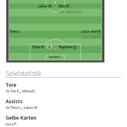
Lukas M.
Max M.
(45' Vincent V.)
Timo L.
Luca-Joel R.
(45' Toni K.)
Elias M.
Raphael Q.
C
Lucas L.
Spielstatistik
Tore
3x Tim E.
,
Ahmad I.
Assists
3x Timo L.
,
Lukas M.
Gelbe Karten
Luca P.