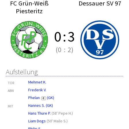
FC Grün-Weiß
Dessauer SV 97
Piesteritz
0
:
3
(0
:
2)
Aufstellung
Mehmet K.
TOR
Frederik V.
ABW
Phelan
(GK)
C
Hannes S. (GK)
MIT
Hans Thure P.
(
58' Pepe H.
)
Liam Dogs
(
50' Mailo S.
)
Philip S.