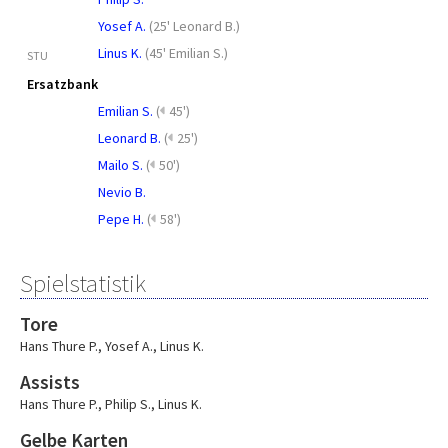
Yosef A.
(
25' Leonard B.
)
Linus K.
(
45' Emilian S.
)
STU
Ersatzbank
Emilian S.
(
45')
Leonard B.
(
25')
Mailo S.
(
50')
Nevio B.
Pepe H.
(
58')
Spielstatistik
Tore
Hans Thure P.
,
Yosef A.
,
Linus K.
Assists
Hans Thure P.
,
Philip S.
,
Linus K.
Gelbe Karten