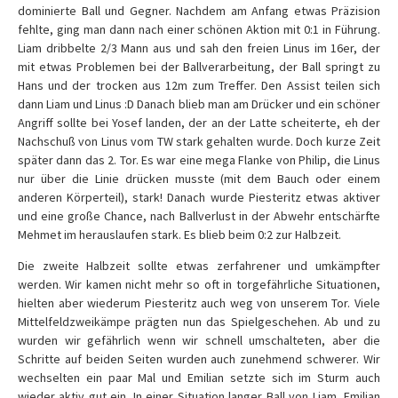
dominierte Ball und Gegner. Nachdem am Anfang etwas Präzision
fehlte, ging man dann nach einer schönen Aktion mit 0:1 in Führung.
Liam dribbelte 2/3 Mann aus und sah den freien Linus im 16er, der
mit etwas Problemen bei der Ballverarbeitung, der Ball springt zu
Hans und der trocken aus 12m zum Treffer. Den Assist teilen sich
dann Liam und Linus :D Danach blieb man am Drücker und ein schöner
Angriff sollte bei Yosef landen, der an der Latte scheiterte, eh der
Nachschuß von Linus vom TW stark gehalten wurde. Doch kurze Zeit
später dann das 2. Tor. Es war eine mega Flanke von Philip, die Linus
nur über die Linie drücken musste (mit dem Bauch oder einem
anderen Körperteil), stark! Danach wurde Piesteritz etwas aktiver
und eine große Chance, nach Ballverlust in der Abwehr entschärfte
Mehmet im herauslaufen stark. Es blieb beim 0:2 zur Halbzeit.
Die zweite Halbzeit sollte etwas zerfahrener und umkämpfter
werden. Wir kamen nicht mehr so oft in torgefährliche Situationen,
hielten aber wiederum Piesteritz auch weg von unserem Tor. Viele
Mittelfeldzweikämpe prägten nun das Spielgeschehen. Ab und zu
wurden wir gefährlich wenn wir schnell umschalteten, aber die
Schritte auf beiden Seiten wurden auch zunehmend schwerer. Wir
wechselten ein paar Mal und Emilian setzte sich im Sturm auch
wieder aktiv gut ein. In einer Situation langer Ball von Liam, Emilian