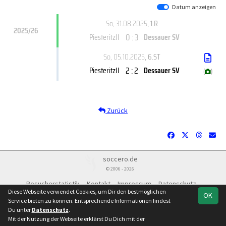
Datum anzeigen
So, 31.08.2025
, 1.R
2025/26
0 : 3
PiesteritzII
Dessauer SV
So, 05.10.2025
, 6.ST
2 : 2
PiesteritzII
Dessauer SV
(
)
Zurück
soccero.de
© 2006 - 2026
Besucherstatistik
Kontakt
Impressum
Datenschutz
Diese Webseite verwendet Cookies, um Dir den bestmöglichen
OK
Service bieten zu können. Entsprechende Informationen findest
Du unter
Datenschutz
.
Mit der Nutzung der Webseite erklärst Du Dich mit der
Team
Verbandsliga
Verbandsliga
Spielplan
Statistik