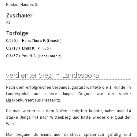
Phelan
,
Hannes S.
Zuschauer
41
Torfolge
0:1 (6')
Hans Thure P.
(Linus K.)
0:2 (18')
Linus K.
(Philip S.)
0:3 (57')
Yosef A.
(Hans Thure P.)
verdienter Sieg im Landespokal
Nach dem erfolgreichen Verbandsligastart wartete die 1. Runde im
Landespokal auf unsere Jungs. Gegner war der starke
Ligakonkurrent aus Piesteritz.
Da man wieder aus dem Vollen schöpfen konnte, nahm man 14
starke Jungs mit nach Wittenberg und hatte wieder die Qual der
Wahl.
Man begann dominant und durchaus spielerisch gefällig und