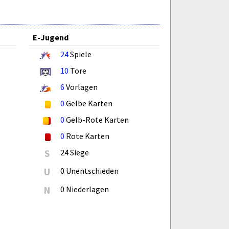
E-Jugend
24
Spiele
10
Tore
6
Vorlagen
0
Gelbe Karten
0
Gelb-Rote Karten
0
Rote Karten
S
24 Siege
U
0 Unentschieden
N
0 Niederlagen