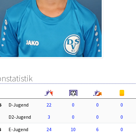
nstatistik
6
D-Jugend
22
0
0
0
D2-Jugend
3
0
0
0
5
E-Jugend
24
10
6
0