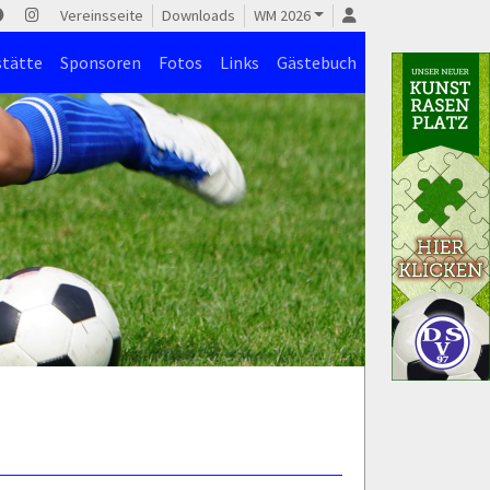
Vereinsseite
Downloads
WM 2026
stätte
Sponsoren
Fotos
Links
Gästebuch