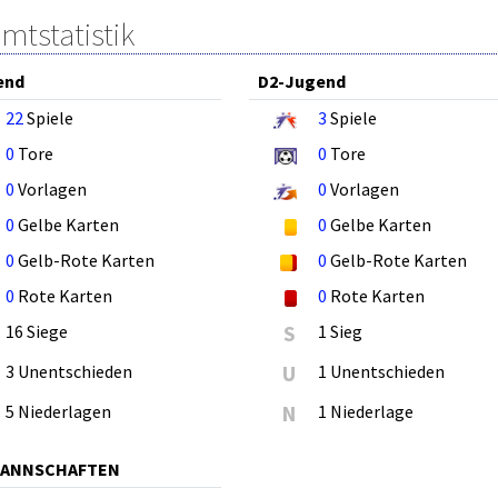
mtstatistik
end
D2-Jugend
22
Spiele
3
Spiele
0
Tore
0
Tore
0
Vorlagen
0
Vorlagen
0
Gelbe Karten
0
Gelbe Karten
0
Gelb-Rote Karten
0
Gelb-Rote Karten
0
Rote Karten
0
Rote Karten
16 Siege
S
1 Sieg
3 Unentschieden
U
1 Unentschieden
5 Niederlagen
N
1 Niederlage
MANNSCHAFTEN