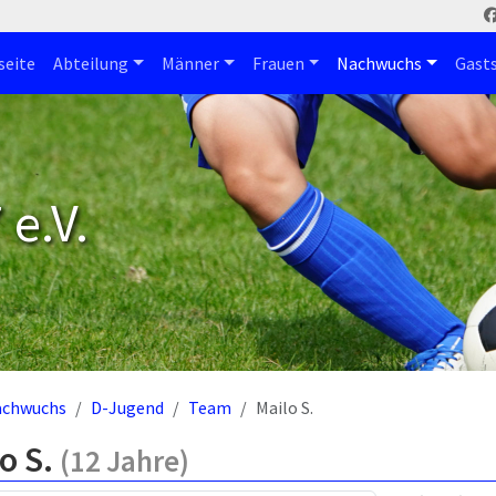
seite
Abteilung
Männer
Frauen
Nachwuchs
Gast
e.V.
achwuchs
D-Jugend
Team
Mailo S.
o S.
(12 Jahre)