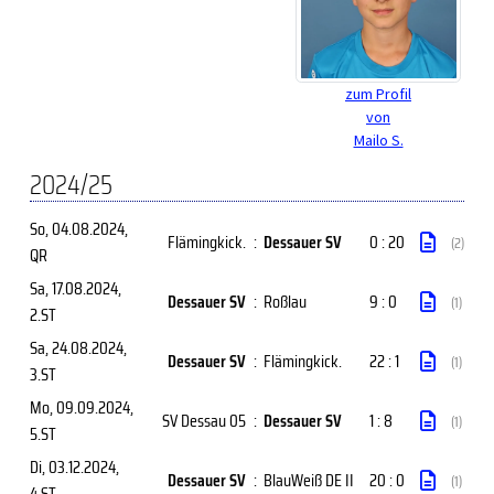
zum Profil
von
Mailo S.
2024/25
So, 04.08.2024
,
Flämingkick.
:
Dessauer SV
0 : 20
(2)
QR
Sa, 17.08.2024
,
Dessauer SV
:
Roßlau
9 : 0
(1)
2.ST
Sa, 24.08.2024
,
Dessauer SV
:
Flämingkick.
22 : 1
(1)
3.ST
Mo, 09.09.2024
,
SV Dessau 05
:
Dessauer SV
1 : 8
(1)
5.ST
Di, 03.12.2024
,
Dessauer SV
:
BlauWeiß DE II
20 : 0
(1)
4.ST