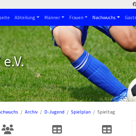
seite
Abteilung
Männer
Frauen
Nachwuchs
Gast
e.V.
achwuchs
Archiv
D-Jugend
Spielplan
Spieltag