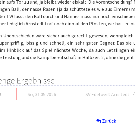
ein aufs Tor zu und, ja bleibt wieder eiskalt. Die Vorentscheidung
ngen Ball, der nasse Rasen (ja da schüttete es wie aus Eimern) 
 der TW lässt den Ball durch und Hannes muss nur noch einschieben
ber lediglich Arnstedt traf noch einmal den Pfosten, wir hatten n
in Unentschieden wäre sicher auch gerecht gewesen, wenngleich de
uper griffig, bissig und schnell, ein sehr guter Gegner. Das si
 im Hinblick auf das Spiel nächste Woche, da auch Letzlingen e
e Leistung und die Kampfbereitschaft in Halbzeit 2, ohne die geht 
erige Ergebnisse
4
6
So, 31.05.2026
SV Edelweiß Arnstedt
Zurück