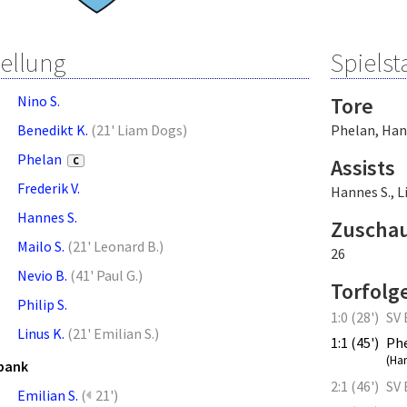
tellung
Spielsta
Nino S.
Tore
Benedikt K.
(
21' Liam Dogs
)
Phelan
,
Han
Phelan
Assists
C
Frederik V.
Hannes S.
,
L
Hannes S.
Zuscha
Mailo S.
(
21' Leonard B.
)
26
Nevio B.
(
41' Paul G.
)
Torfolg
Philip S.
1:0 (28')
SV 
Linus K.
(
21' Emilian S.
)
1:1 (45')
Ph
(Ha
bank
2:1 (46')
SV 
Emilian S.
(
21')