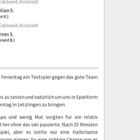
Edelweiß Arnstedt
lian S.
us K.)
Edelweiß Arnstedt
nes S.
onard B.)
Ferientag ein Testspiel gegen das gute Team
es zu testen und natürlich um uns in Spielform
nntag in Letzlingen zu bringen.
po und wenig Mut sorgten für ein relativ
 her ohne das viel passierte. Nach 15 Minuten
piel, aber es sollte nur eine Halbchance
ührung gingen. So eine richtige Chance war es