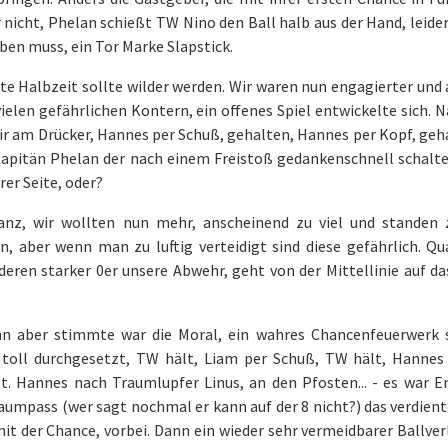
 nicht, Phelan schießt TW Nino den Ball halb aus der Hand, leide
ben muss, ein Tor Marke Slapstick.
te Halbzeit sollte wilder werden. Wir waren nun engagierter und 
vielen gefährlichen Kontern, ein offenes Spiel entwickelte sich.
r am Drücker, Hannes per Schuß, gehalten, Hannes per Kopf, geha
Kapitän Phelan der nach einem Freistoß gedankenschnell schal
rer Seite, oder?
anz, wir wollten nun mehr, anscheinend zu viel und standen z
n, aber wenn man zu luftig verteidigt sind diese gefährlich. Qu
deren starker 0er unsere Abwehr, geht von der Mittellinie auf 
n aber stimmte war die Moral, ein wahres Chancenfeuerwerk so
 toll durchgesetzt, TW hält, Liam per Schuß, TW hält, Hanne
t. Hannes nach Traumlupfer Linus, an den Pfosten... - es war E
aumpass (wer sagt nochmal er kann auf der 8 nicht?) das verdiente
it der Chance, vorbei. Dann ein wieder sehr vermeidbarer Ballverl