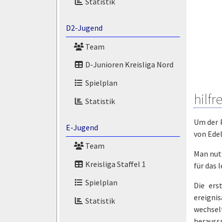
Statistik
D2-Jugend
Team
D-Junioren Kreisliga Nord
Spielplan
hilfr
Statistik
Um der 
E-Jugend
von Edel
Team
Man nutz
Kreisliga Staffel 1
für das 
Spielplan
Die ers
ereignis
Statistik
wechsel
heraussp