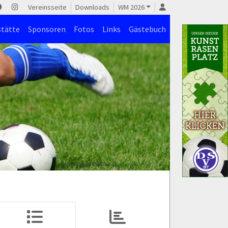
Vereinsseite
Downloads
WM 2026
stätte
Sponsoren
Fotos
Links
Gästebuch