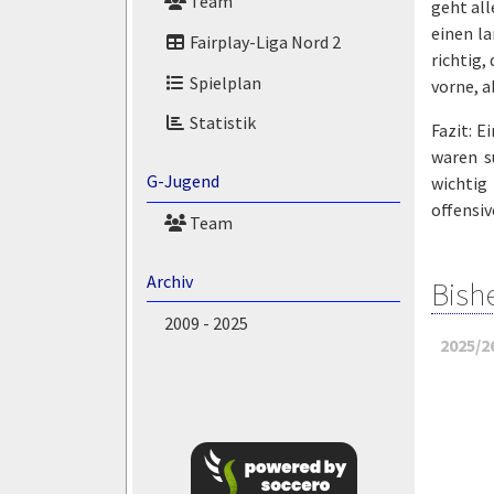
Team
geht all
einen la
Fairplay-Liga Nord 2
richtig,
Spielplan
vorne, a
Statistik
Fazit: E
waren s
G-Jugend
wichtig
offensiv
Team
Archiv
Bish
2009 - 2025
2025/2