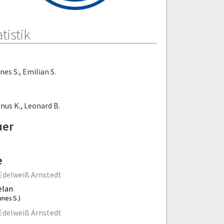
tistik
nes S.
,
Emilian S.
inus K.
,
Leonard B.
uer
e
Edelweiß Arnstedt
elan
nnes S.)
Edelweiß Arnstedt