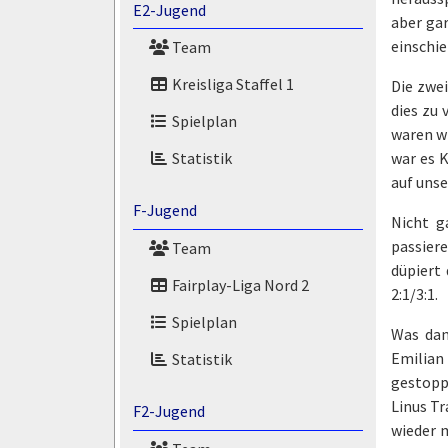
E2-Jugend
aber gar
einschie
Team
Kreisliga Staffel 1
Die zwei
dies zu 
Spielplan
waren wi
war es 
Statistik
auf unse
F-Jugend
Nicht g
passiere
Team
düpiert 
Fairplay-Liga Nord 2
2:1/3:1.
Spielplan
Was dan
Emilian
Statistik
gestopp
Linus Tr
F2-Jugend
wieder m