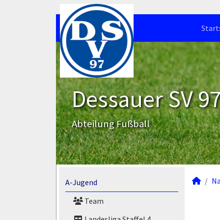
Start
Dessauer SV 97 
Abteilung Fußball
N
A-Jugend
Team
Landesliga Staffel 4