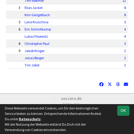
Tim Volkmer
12
3
Elias Jackel
8
Kim Gengelbach
8
5
Lene Kruschina
5
6
Eric Schmitkamp
4
Lukas Posewitz
4
8
Christopher Paul
3
9
Jakob Krüger
2
Jonas Berger
2
Tim Jobst
2
soccero.de
© 2006 - 2026
Diese Webseite verwendet Cookies, um Dir den bestmöglichen
OK
Besucherstatistik
Kontakt
Impressum
Datenschutz
Service bieten zu können. Entsprechende Informationen findest
Du unter
Datenschutz
.
Mit der Nutzung der Webseite erklärst Du Dich mit der
Verwendung von Cookies einverstanden.