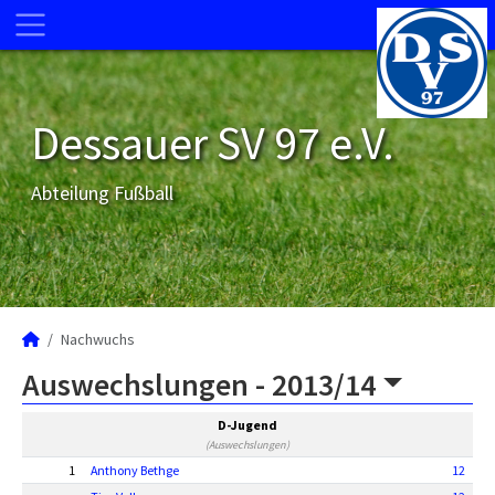
Dessauer SV 97 e.V.
Abteilung Fußball
Nachwuchs
Auswechslungen -
2013/14
D-Jugend
(Auswechslungen)
1
Anthony Bethge
12