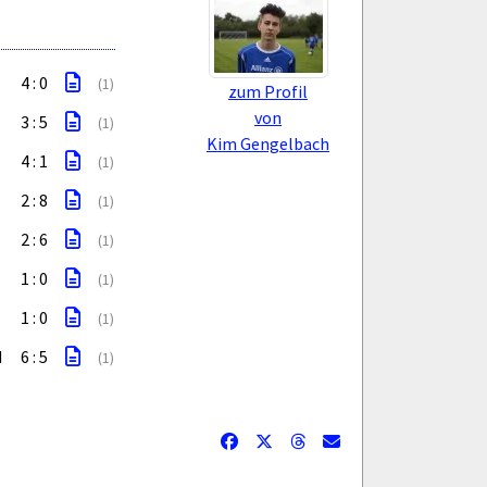
4 : 0
(1)
zum Profil
von
3 : 5
(1)
Kim Gengelbach
4 : 1
(1)
2 : 8
(1)
2 : 6
(1)
1 : 0
(1)
1 : 0
(1)
I
6 : 5
(1)