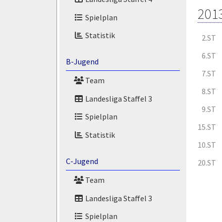
201
Spielplan
Statistik
2.ST
6.ST
B-Jugend
7.ST
Team
8.ST
Landesliga Staffel 3
9.ST
Spielplan
15.ST
Statistik
10.ST
C-Jugend
20.ST
Team
Landesliga Staffel 3
Spielplan