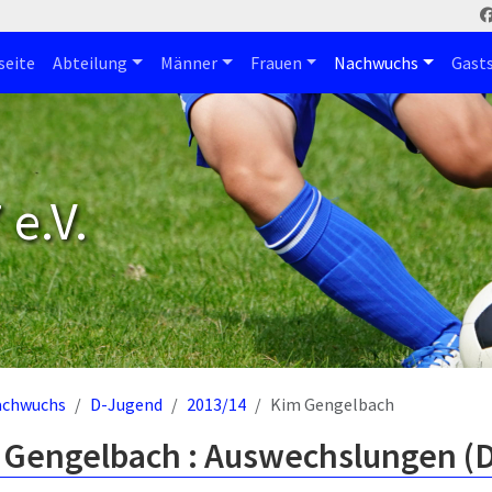
seite
Abteilung
Männer
Frauen
Nachwuchs
Gast
e.V.
achwuchs
D-Jugend
2013/14
Kim Gengelbach
 Gengelbach : Auswechslungen (