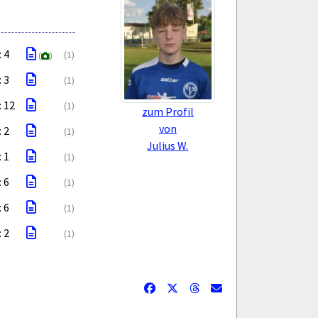
: 4
(1)
(
)
: 3
(1)
: 12
(1)
zum Profil
von
: 2
(1)
Julius W.
: 1
(1)
: 6
(1)
: 6
(1)
: 2
(1)