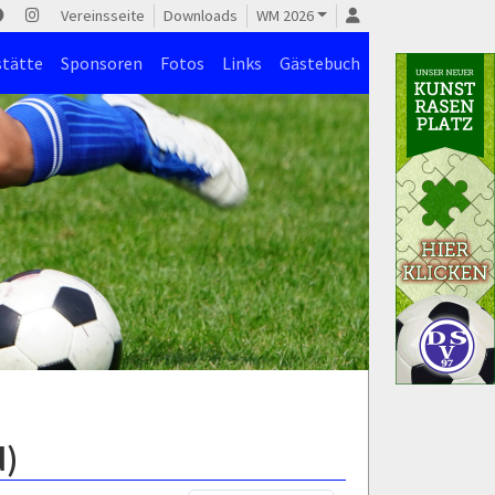
Vereinsseite
Downloads
WM 2026
stätte
Sponsoren
Fotos
Links
Gästebuch
d)