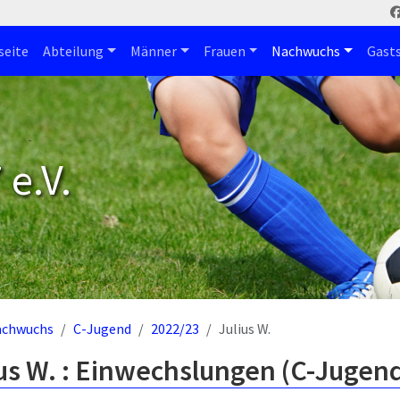
seite
Abteilung
Männer
Frauen
Nachwuchs
Gast
e.V.
achwuchs
C-Jugend
2022/23
Julius W.
us W. : Einwechslungen (C-Jugen