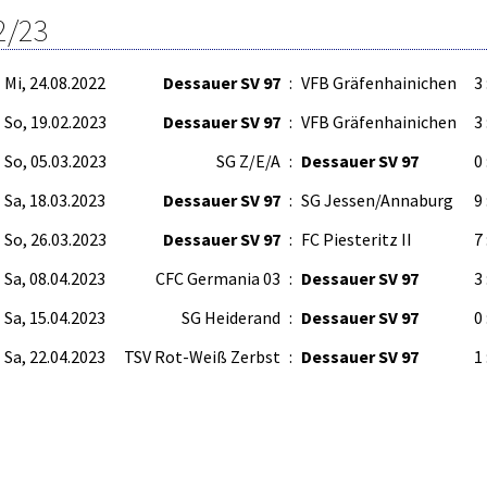
2/23
Mi, 24.08.2022
Dessauer SV 97
:
VFB Gräfenhainichen
3 
So, 19.02.2023
Dessauer SV 97
:
VFB Gräfenhainichen
3 
So, 05.03.2023
SG Z/E/A
:
Dessauer SV 97
0 
Sa, 18.03.2023
Dessauer SV 97
:
SG Jessen/Annaburg
9 
So, 26.03.2023
Dessauer SV 97
:
FC Piesteritz II
7 
Sa, 08.04.2023
CFC Germania 03
:
Dessauer SV 97
3 
Sa, 15.04.2023
SG Heiderand
:
Dessauer SV 97
0 
Sa, 22.04.2023
TSV Rot-Weiß Zerbst
:
Dessauer SV 97
1 