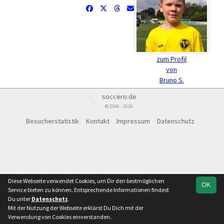
zum Profil
von
Bruno S.
soccero.de
© 2006 - 2026
Besucherstatistik
Kontakt
Impressum
Datenschutz
Diese Webseite verwendet Cookies, um Dir den bestmöglichen
OK
Service bieten zu können. Entsprechende Informationen findest
Du unter
Datenschutz
.
Mit der Nutzung der Webseite erklärst Du Dich mit der
Verwendung von Cookies einverstanden.