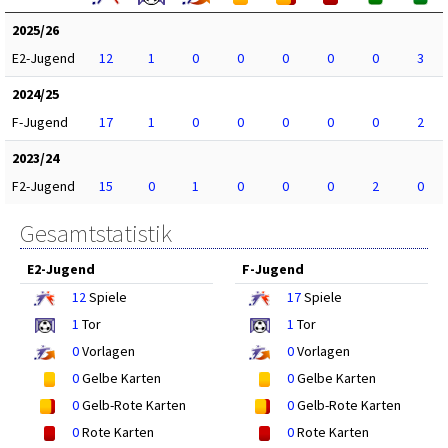
2025/26
E2-Jugend
12
1
0
0
0
0
0
3
2024/25
F-Jugend
17
1
0
0
0
0
0
2
2023/24
F2-Jugend
15
0
1
0
0
0
2
0
Gesamtstatistik
E2-Jugend
F-Jugend
12
Spiele
17
Spiele
1
Tor
1
Tor
0
Vorlagen
0
Vorlagen
0
Gelbe Karten
0
Gelbe Karten
0
Gelb-Rote Karten
0
Gelb-Rote Karten
0
Rote Karten
0
Rote Karten