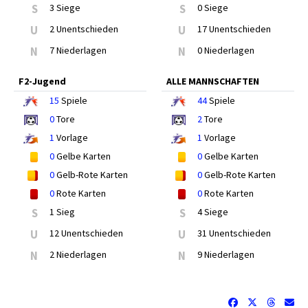
S
3 Siege
S
0 Siege
U
2 Unentschieden
U
17 Unentschieden
N
7 Niederlagen
N
0 Niederlagen
F2-Jugend
ALLE MANNSCHAFTEN
15
Spiele
44
Spiele
0
Tore
2
Tore
1
Vorlage
1
Vorlage
0
Gelbe Karten
0
Gelbe Karten
0
Gelb-Rote Karten
0
Gelb-Rote Karten
0
Rote Karten
0
Rote Karten
S
1 Sieg
S
4 Siege
U
12 Unentschieden
U
31 Unentschieden
N
2 Niederlagen
N
9 Niederlagen